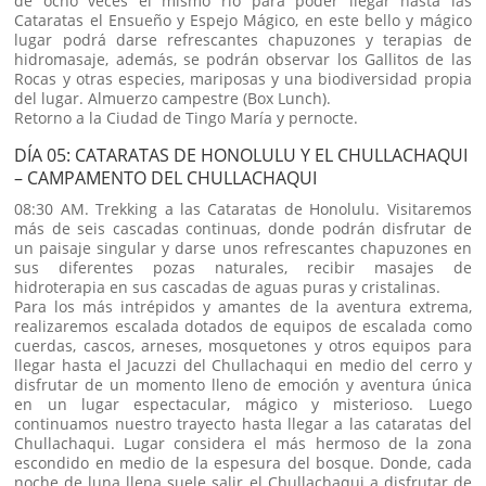
de ocho veces el mismo rio para poder llegar hasta las
Cataratas el Ensueño y Espejo Mágico, en este bello y mágico
lugar podrá darse refrescantes chapuzones y terapias de
hidromasaje, además, se podrán observar los Gallitos de las
Rocas y otras especies, mariposas y una biodiversidad propia
del lugar. Almuerzo campestre (Box Lunch).
Retorno a la Ciudad de Tingo María y pernocte.
DÍA 05: CATARATAS DE HONOLULU Y EL CHULLACHAQUI
– CAMPAMENTO DEL CHULLACHAQUI
08:30 AM. Trekking a las Cataratas de Honolulu. Visitaremos
más de seis cascadas continuas, donde podrán disfrutar de
un paisaje singular y darse unos refrescantes chapuzones en
sus diferentes pozas naturales, recibir masajes de
hidroterapia en sus cascadas de aguas puras y cristalinas.
Para los más intrépidos y amantes de la aventura extrema,
realizaremos escalada dotados de equipos de escalada como
cuerdas, cascos, arneses, mosquetones y otros equipos para
llegar hasta el Jacuzzi del Chullachaqui en medio del cerro y
disfrutar de un momento lleno de emoción y aventura única
en un lugar espectacular, mágico y misterioso. Luego
continuamos nuestro trayecto hasta llegar a las cataratas del
Chullachaqui. Lugar considera el más hermoso de la zona
escondido en medio de la espesura del bosque. Donde, cada
noche de luna llena suele salir el Chullachaqui a disfrutar de