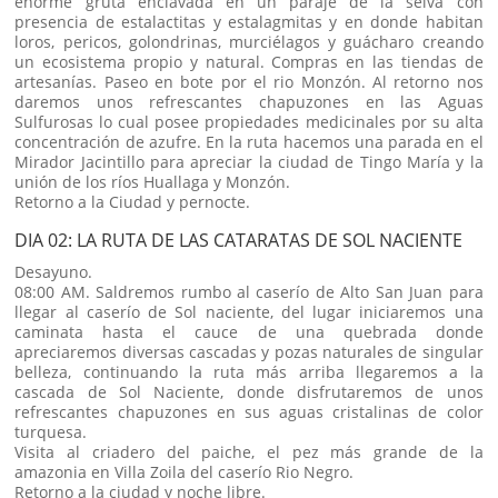
enorme gruta enclavada en un paraje de la selva con
presencia de estalactitas y estalagmitas y en donde habitan
loros, pericos, golondrinas, murciélagos y guácharo creando
un ecosistema propio y natural. Compras en las tiendas de
artesanías. Paseo en bote por el rio Monzón. Al retorno nos
daremos unos refrescantes chapuzones en las Aguas
Sulfurosas lo cual posee propiedades medicinales por su alta
concentración de azufre. En la ruta hacemos una parada en el
Mirador Jacintillo para apreciar la ciudad de Tingo María y la
unión de los ríos Huallaga y Monzón.
Retorno a la Ciudad y pernocte.
DIA 02: LA RUTA DE LAS CATARATAS DE SOL NACIENTE
Desayuno.
08:00 AM. Saldremos rumbo al caserío de Alto San Juan para
llegar al caserío de Sol naciente, del lugar iniciaremos una
caminata hasta el cauce de una quebrada donde
apreciaremos diversas cascadas y pozas naturales de singular
belleza, continuando la ruta más arriba llegaremos a la
cascada de Sol Naciente, donde disfrutaremos de unos
refrescantes chapuzones en sus aguas cristalinas de color
turquesa.
Visita al criadero del paiche, el pez más grande de la
amazonia en Villa Zoila del caserío Rio Negro.
Retorno a la ciudad y noche libre.