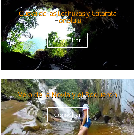
Cueva de las Lechuzas y Catarata
Honolulu
Consultar
Velo de la Novia y el Boqueron
Consultar