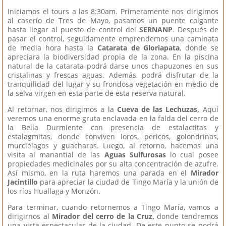
Iniciamos el tours a las 8:30am. Primeramente nos dirigimos
al caserío de Tres de Mayo, pasamos un puente colgante
hasta llegar al puesto de control del
SERNANP
. Después de
pasar el control, seguidamente emprendemos una caminata
de media hora hasta la
Catarata de Gloriapata
, donde se
apreciara la biodiversidad propia de la zona. En la piscina
natural de la catarata podrá darse unos chapuzones en sus
cristalinas y frescas aguas. Además, podrá disfrutar de la
tranquilidad del lugar y su frondosa vegetación en medio de
la selva virgen en esta parte de esta reserva natural.
Al retornar, nos dirigimos a la
Cueva de las Lechuzas,
Aquí
veremos una enorme gruta enclavada en la falda del cerro de
la Bella Durmiente con presencia de estalactitas y
estalagmitas, donde conviven loros, pericos, golondrinas,
murciélagos y guacharos. Luego, al retorno, hacemos una
visita al manantial de las
Aguas Sulfurosas
lo cual posee
propiedades medicinales por su alta concentración de azufre.
Así mismo, en la ruta haremos una parada en el
Mirador
Jacintillo
para apreciar la ciudad de Tingo María y la unión de
los ríos Huallaga y Monzón.
Para terminar, cuando retornemos a Tingo María, vamos a
dirigirnos al
Mirador del cerro de la Cruz,
donde tendremos
una vista espectacular de la ciudad. De este punto se podrá