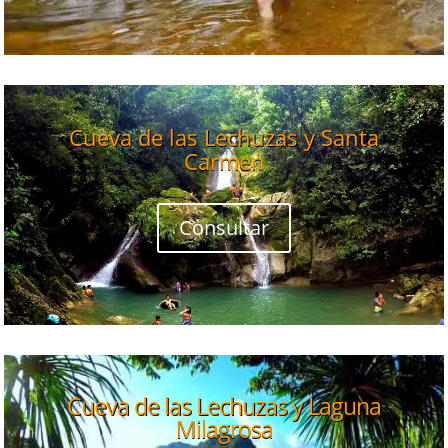
Cueva de las Lechuzas y Santa
Carmen
Consultar
Cueva de las Lechuzas y Laguna
Milagrosa