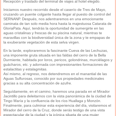
Recepción y traslado del terminal de viajes al hotel elegido.
Iniciamos nuestro recorrido desde el caserío de Tres de Mayo,
cruzando un puente colgante hasta llegar al puesto de control del
SERNANP. Después, nos adentraremos en una emocionante
caminata de tan solo media hora hasta la majestuosa Catarata de
GloriaPata. Aquí, tendrás la oportunidad de sumergirte en las
aguas cristalinas y frescas de su piscina natural, mientras te
maravillas con la biodiversidad única de la zona y te empapas de
la exuberante vegetación de esta selva virgen.
En la tarde, exploraremos la fascinante Cueva de las Lechuzas,
una imponente gruta situada en las faldas del cerro de la Bella
Durmiente, habitada por loros, pericos, golondrinas, murciélagos y
guácharos, etc. y adornada con impresionantes formaciones de
estalactitas y estalagmitas.
Así mismo, al regreso, nos detendremos en el manantial de las
Aguas Sulfurosas, conocido por sus propiedades medicinales
gracias a su alta concentración de azufre.
Seguídamente, en el camino, haremos una parada en el Mirador
Jacintillo para deleitarnos con la vista panorámica de la ciudad de
Tingo María y la confluencia de los ríos Huallaga y Monzón.
Finalmente, para culminar esta experiencia del día, visitaremos el
Mirador del cerro de la Cruz, donde serás testigo de una vista
espectacular de la ciudad y la icónica silueta de una mujer