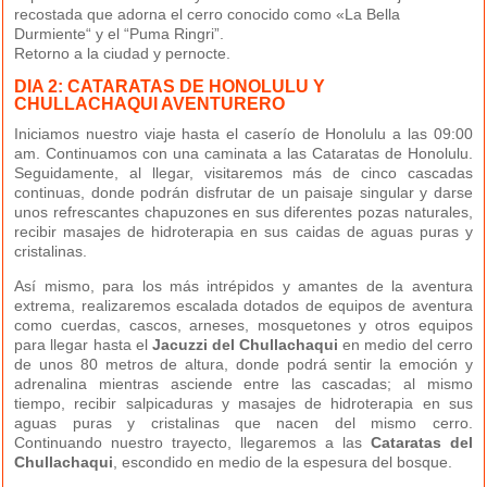
recostada que adorna el cerro conocido como «La Bella
Durmiente“ y el “Puma Ringri”.
Retorno a la ciudad y pernocte.
DIA 2: CATARATAS DE HONOLULU Y
CHULLACHAQUI AVENTURERO
Iniciamos nuestro viaje hasta el caserío de Honolulu a las 09:00
am. Continuamos con una caminata a las Cataratas de Honolulu.
Seguidamente, al llegar, visitaremos más de cinco cascadas
continuas, donde podrán disfrutar de un paisaje singular y darse
unos refrescantes chapuzones en sus diferentes pozas naturales,
recibir masajes de hidroterapia en sus caidas de aguas puras y
cristalinas.
Así mismo, para los más intrépidos y amantes de la aventura
extrema, realizaremos escalada dotados de equipos de aventura
como cuerdas, cascos, arneses, mosquetones y otros equipos
para llegar hasta el
Jacuzzi del
Chullachaqui
en medio del cerro
de unos 80 metros de altura, donde podrá sentir la emoción y
adrenalina mientras asciende entre las cascadas; al mismo
tiempo, recibir salpicaduras y masajes de hidroterapia en sus
aguas puras y cristalinas que nacen del mismo cerro.
Continuando nuestro trayecto, llegaremos a las
Cataratas del
Chullachaqui
, escondido en medio de la espesura del bosque.