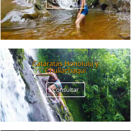
Consultar
Cataratas Honolulu y
Chullachaqui
Consultar